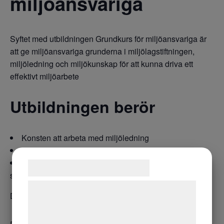
miljöansvariga
Syftet med utbildningen Grundkurs för miljöansvariga är
att ge miljöansvariga grunderna i miljölagstiftningen,
miljöledning och miljökunskap för att kunna driva ett
effektivt miljöarbete
Utbildningen berör
Konsten att arbeta med miljöledning
Miljöbalken och egenkontroll
Miljökunskap och vilka praktiska miljöförbättringar
Samtykke til cookies
som kan genomföras
Vi og vores samarbejdspartnere bruger
Det är en öppen utbildning som sker via digital plattform.
teknologier, herunder cookies, til at
indsamle oplysninger om dig til forskellige