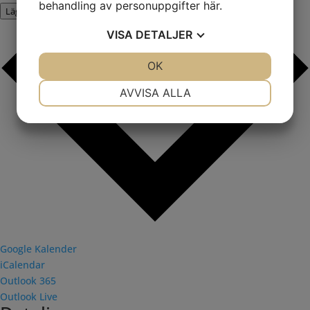
behandling av personuppgifter
här
.
Lägg till i kalender
VISA
DETALJER
JA
NEJ
OK
JA
NEJ
NÖDVÄNDIG
INSTÄLLNINGAR
AVVISA ALLA
JA
NEJ
JA
NEJ
MARKNADSFÖRING
STATISTIK
Google Kalender
iCalendar
Outlook 365
Outlook Live