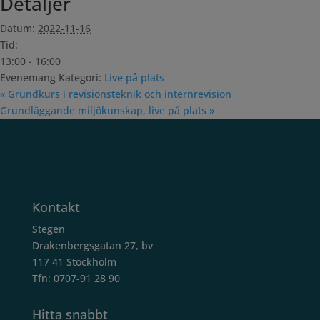
Detaljer
Datum:
2022-11-16
Tid:
13:00 - 16:00
Evenemang Kategori:
Live på plats
«
Grundkurs i revisionsteknik och internrevision
Grundläggande miljökunskap, live på plats
»
Kontakt
Stegen
Drakenbergsgatan 27, bv
117 41 Stockholm
Tfn: 0707-91 28 90
Hitta snabbt