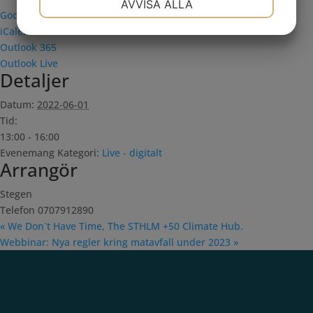
AVVISA ALLA
Google Kalender
JA
NEJ
JA
NEJ
iCalendar
Outlook 365
MARKNADSFÖRING
STATISTIK
Outlook Live
Detaljer
Datum:
2022-06-01
Tid:
13:00 - 16:00
Evenemang Kategori:
Live - digitalt
Arrangör
Stegen
Telefon
0707912890
«
We Don`t Have Time, The STHLM +50 Climate Hub.
Webbinar: Nya regler kring matavfall under 2023
»