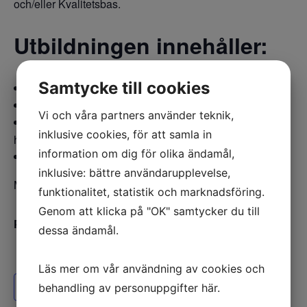
och/eller Kvalitetsbas.
Utbildningen innehåller:
Samtycke till cookies
Vad är nytt i standarden
Hur påverkar det ert företag
Vi och våra partners använder teknik,
Hur har vi uppdaterat metoden och
inklusive cookies, för att samla in
handledningsmaterialet
information om dig för olika ändamål,
Diskussion
inklusive: bättre användarupplevelse,
Målgrupp: Stegens befintliga diplomeringskunder
funktionalitet, statistik och marknadsföring.
Genom att klicka på "OK" samtycker du till
Pris:
Ingår i grundavgiften diplomeringskunder betalar.
dessa ändamål.
Läs mer om vår användning av cookies och
Lägg till i kalender
behandling av personuppgifter
här
.