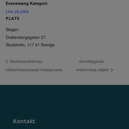
Evenemang Kategori:
Live på plats
PLATS
Stegen
Drakenbergsgatan 27
Stockholm
,
117 41
Sverige
Workshoputbildning i
Grundläggande
hållbarhetsanpassad inköpsprocess
miljökunskap, digitalt
Kontakt