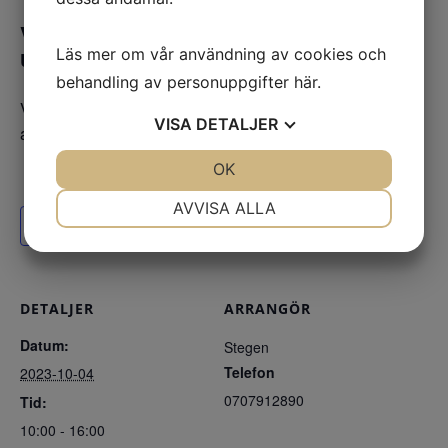
Vill du hellre ha en företagsanpassad
utbildning?
Läs mer om vår användning av cookies och
behandling av personuppgifter
här
.
Vänligen kontakta Annika Johansson:
VISA
DETALJER
annika.johansson@tastegen.se
JA
NEJ
OK
JA
NEJ
NÖDVÄNDIG
INSTÄLLNINGAR
AVVISA ALLA
Lägg till i kalender
JA
NEJ
JA
NEJ
MARKNADSFÖRING
STATISTIK
DETALJER
ARRANGÖR
Datum:
Stegen
Telefon
2023-10-04
0707912890
Tid:
10:00 - 16:00