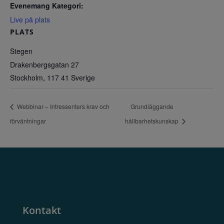
Evenemang Kategori:
Live på plats
PLATS
Stegen
Drakenbergsgatan 27
Stockholm
,
117 41
Sverige
Webbinar – Intressenters krav och
Grundläggande
förväntningar
hållbarhetskunskap
Kontakt