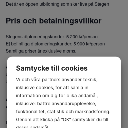
Det är en öppen utbildning som sker live på Stegen
Pris och betalningsvillkor
Stegens diplomeringskunder: 5 200 kr/person
Ej befintliga diplomeringskunder: 5 900 kr/person
Samtliga priser är exklusive moms.
Avanmälan möjlig till och med fem dagar innan
Samtycke till cookies
utbildningstillfället. Utebliven deltagare debiteras enligt
Vi och våra partners använder teknik,
ovanstående priser. Utbildningsplats får överlåtas.
inklusive cookies, för att samla in
Anmäl dig till Annika
information om dig för olika ändamål,
Johansson:
inklusive: bättre användarupplevelse,
funktionalitet, statistik och marknadsföring.
Genom att klicka på "OK" samtycker du till
annika.johansson@tastegen.se
dessa ändamål.