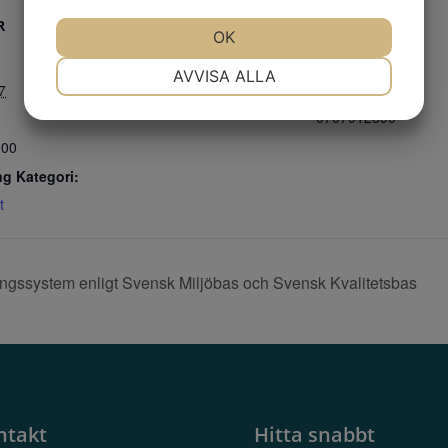
R
PLATS
ARRANGÖR
JA
NEJ
OK
JA
NEJ
Digitalt
Stegen
NÖDVÄNDIG
INSTÄLLNINGAR
AVVISA ALLA
Telefon
7
JA
NEJ
JA
NEJ
0707912890
MARKNADSFÖRING
STATISTIK
:00
g Kategori:
t
ngssystem enligt Svensk Miljöbas och Svensk Kvalitetsbas
ntakt
Hitta snabbt