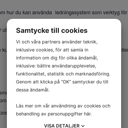
 hur du kan använda ledningssystem som verktyg för at
r utveckling
Samtycke till cookies
Vi och våra partners använder teknik,
 kunder som diplomeras enligt Svensk Miljöbas och/elle
inklusive cookies, för att samla in
information om dig för olika ändamål,
inklusive: bättre användarupplevelse,
funktionalitet, statistik och marknadsföring.
Genom att klicka på "OK" samtycker du till
dessa ändamål.
plomeringskunder
moms
Läs mer om vår användning av cookies och
-post: annika.johansson(a)tastegen.se
behandling av personuppgifter
här
.
VISA
DETALJER