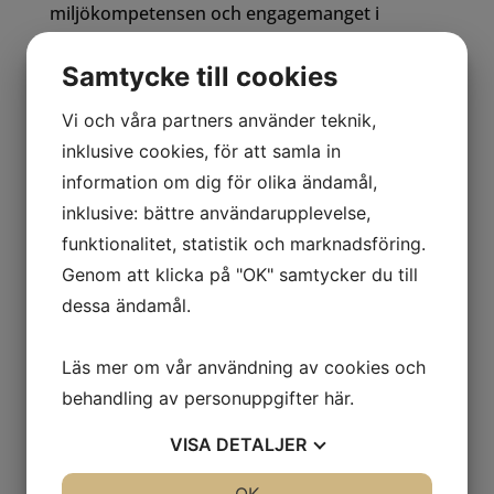
miljökompetensen och engagemanget i
organisationen.
Samtycke till cookies
Läs mer
Vi och våra partners använder teknik,
inklusive cookies, för att samla in
information om dig för olika ändamål,
Sök
inklusive: bättre användarupplevelse,
funktionalitet, statistik och marknadsföring.
Recent Posts
Genom att klicka på "OK" samtycker du till
dessa ändamål.
Metod för systematiskt hållbarhetsarbete
Läs mer om vår användning av cookies och
Webbinar – Intressenters krav och
behandling av personuppgifter
här
.
förväntningar
VISA
DETALJER
Webbinar: Har Svensk Miljöbas och vill även ha
Svensk Kvalitetsbas
JA
NEJ
JA
NEJ