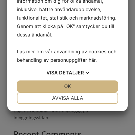
information om dig för olika ändamål,
Anmäl er till Annika Johansson
inklusive: bättre användarupplevelse,
funktionalitet, statistik och marknadsföring.
Genom att klicka på "OK" samtycker du till
Sök
dessa ändamål.
Recent Posts
Läs mer om vår användning av cookies och
behandling av personuppgifter
här
.
Metod för systematiskt hållbarhetsarbete
Webbinar – Intressenters krav och förväntningar
VISA
DETALJER
Webbinar: Har Svensk Miljöbas och vill även ha
Svensk Kvalitetsbas
JA
NEJ
OK
JA
NEJ
Verksamhetsutveckling med fokus på systematiskt
NÖDVÄNDIG
INSTÄLLNINGAR
AVVISA ALLA
hållbarhetsarbete
JA
NEJ
JA
NEJ
Dagens webbinar finns tillgänglig på
MARKNADSFÖRING
STATISTIK
inloggningssidan
Recent Comments