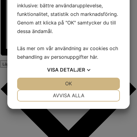
inklusive: bättre användarupplevelse,
funktionalitet, statistik och marknadsföring.
Genom att klicka på "OK" samtycker du till
dessa ändamål.
Läs mer om vår användning av cookies och
behandling av personuppgifter
här
.
Lägg till i kalender
VISA
DETALJER
JA
NEJ
OK
JA
NEJ
NÖDVÄNDIG
INSTÄLLNINGAR
AVVISA ALLA
JA
NEJ
JA
NEJ
MARKNADSFÖRING
STATISTIK