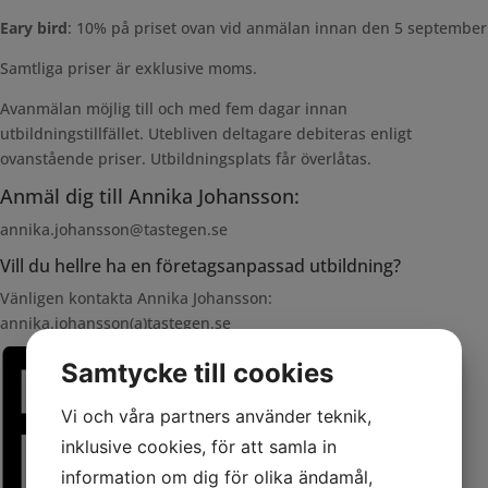
Eary bird
: 10% på priset ovan vid anmälan innan den 5 september
Samtliga priser är exklusive moms.
Avanmälan möjlig till och med fem dagar innan
utbildningstillfället. Utebliven deltagare debiteras enligt
ovanstående priser. Utbildningsplats får överlåtas.
Anmäl dig till Annika Johansson:
annika.johansson@tastegen.se
Vill du hellre ha en företagsanpassad utbildning?
Vänligen kontakta Annika Johansson:
annika.johansson(a)tastegen.se
Samtycke till cookies
Vi och våra partners använder teknik,
inklusive cookies, för att samla in
information om dig för olika ändamål,