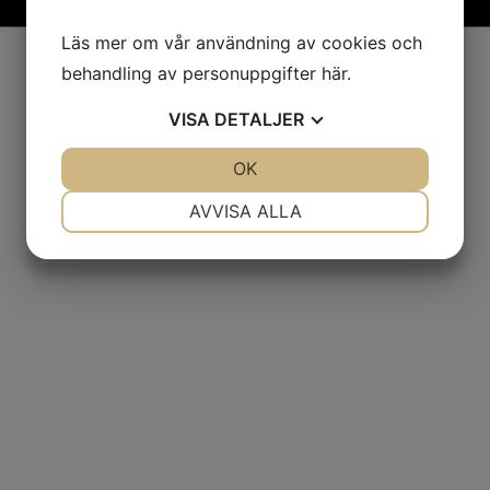
Läs mer om vår användning av cookies och
behandling av personuppgifter
här
.
VISA
DETALJER
JA
NEJ
OK
JA
NEJ
NÖDVÄNDIG
INSTÄLLNINGAR
AVVISA ALLA
JA
NEJ
JA
NEJ
MARKNADSFÖRING
STATISTIK