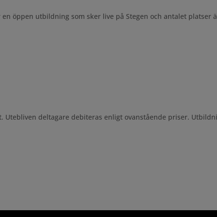
r en öppen utbildning som sker live på Stegen och antalet platser 
. Utebliven deltagare debiteras enligt ovanstående priser. Utbildni