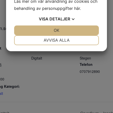
Läs mer om vår användning av cookies och
behandling av personuppgifter
här
.
VISA
DETALJER
n.se
JA
NEJ
OK
JA
NEJ
NÖDVÄNDIG
INSTÄLLNINGAR
AVVISA ALLA
R
JA
PLATS
NEJ
JA
NEJ
ARRANGÖR
MARKNADSFÖRING
STATISTIK
Digitalt
Stegen
Telefon
5
0707912890
:00
g Kategori:
alt