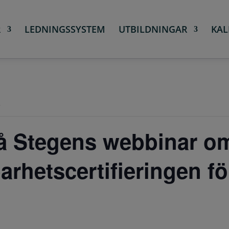
R
LEDNINGSSYSTEM
UTBILDNINGAR
KAL
.
å Stegens webbinar o
barhetscertifieringen fö