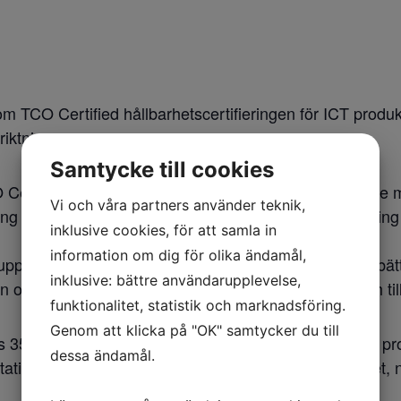
CO Certified hållbarhetscertifieringen för ICT produkte
riktning.
Samtycke till cookies
Certified som innehåller omfattande och uppdaterade m
Vi och våra partners använder teknik,
ng och ett strukturerat system för kontinuerlig förbättrin
inklusive cookies, för att samla in
information om dig för olika ändamål,
pphandling ger direkt påverkan på tillverkarna att förbät
inklusive: bättre användarupplevelse,
en och minska klimatpåverkan från både produkter och til
funktionalitet, statistik och marknadsföring.
Genom att klicka på "OK" samtycker du till
s 3500 certifierade produkter från 26 varumärken i 11 pr
dessa ändamål.
tionära datorer, allt-i-ett-datorer, projektorer, headset, 