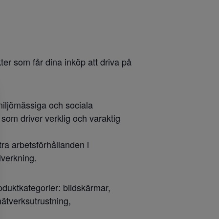
r som får dina inköp att driva på
iljömässiga och sociala
g som driver verklig och varaktig
tra arbetsförhållanden i
lverkning.
oduktkategorier: bildskärmar,
nätverksutrustning,