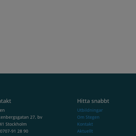
takt
Hitta snabbt
gen
Utbildningar
enbergsgatan 27, bv
Om Stegen
41 Stockholm
Kontakt
 0707-91 28 90
Aktuellt