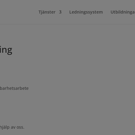
Tjänster
Ledningssystem
Utbildninga
ing
lbarhetsarbete
jälp av oss.