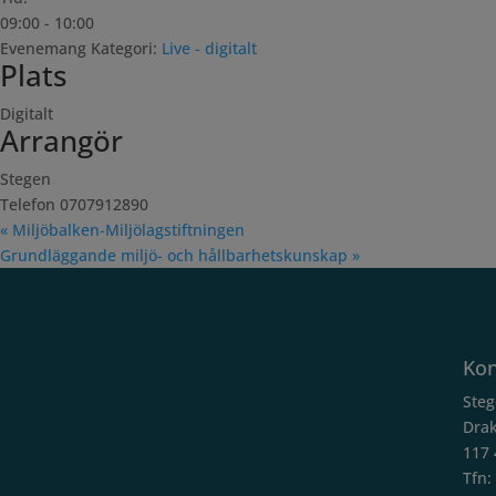
09:00 - 10:00
Evenemang Kategori:
Live - digitalt
Plats
Digitalt
Arrangör
Stegen
Telefon
0707912890
«
Miljöbalken-Miljölagstiftningen
Grundläggande miljö- och hållbarhetskunskap
»
Kon
Ste
Drak
117 
Tfn: