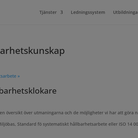
Tjänster
Ledningssystem
Utbildninga
barhetskunskap
etsarbete
»
lbarhetsklokare
n översikt över utmaningarna och de möjligheter vi har att göra 
ljöbas, Standard fö systematiskt hållbarhetsarbete eller ISO 14 0