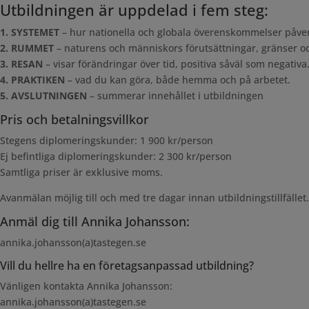
Utbildningen är uppdelad i fem steg:
1. SYSTEMET
– hur nationella och globala överenskommelser påverk
2. RUMMET
– naturens och människors förutsättningar, gränser oc
3. RESAN
– visar förändringar över tid, positiva såväl som negativa
4. PRAKTIKEN
– vad du kan göra, både hemma och på arbetet.
5. AVSLUTNINGEN
– summerar innehållet i utbildningen
Pris och betalningsvillkor
Stegens diplomeringskunder: 1 900 kr/person
Ej befintliga diplomeringskunder: 2 300 kr/person
Samtliga priser är exklusive moms.
Avanmälan möjlig till och med tre dagar innan utbildningstillfället
Anmäl dig till Annika Johansson:
annika.johansson(a)tastegen.se
Vill du hellre ha en företagsanpassad utbildning?
Vänligen kontakta Annika Johansson:
annika.johansson(a)tastegen.se