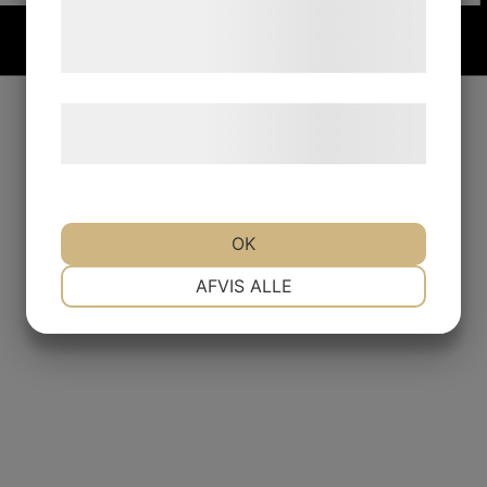
tjenester. Ved at klikke på 'OK' giver du
samtykke til disse formål.
Læs mere om vores brug af cookies og
behandling af persondata
her
.
OK
NØDVENDIGE
PRÆFERENCER
AFVIS ALLE
MARKETING
STATISTIK