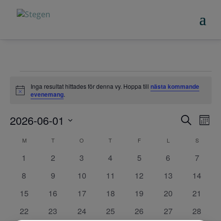
Evenemang
Inga resultat hittades för denna vy. Hoppa till
nästa kommande
Notis
evenemang
.
Eve
E
2026-06-01
Sök
Måna
vy
Sear
Välj
Kalender
M
MÅNDAG
T
TISDAG
O
ONSDAG
T
TORSDAG
F
FREDAG
L
LÖRDAG
S
SÖNDA
datum.
and
av
0
0
0
0
0
0
0
1
2
3
4
5
6
7
evenemang
evenemang
evenemang
evenemang
evenemang
evenemang
evene
View
0
0
0
0
0
0
0
Evenemang
8
9
10
11
12
13
14
evenemang
evenemang
evenemang
evenemang
evenemang
evenemang
evenem
Navi
0
0
0
0
0
0
0
15
16
17
18
19
20
21
evenemang
evenemang
evenemang
evenemang
evenemang
evenemang
evenem
0
0
0
0
0
0
0
22
23
24
25
26
27
28