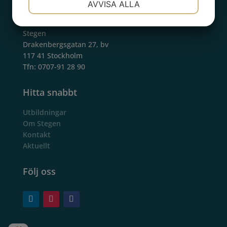
AVVISA ALLA
Kontakt
JA
NEJ
JA
NEJ
Stegen
MARKNADSFÖRING
STATISTIK
Drakenbergsgatan 27, bv
117 41 Stockholm
Tfn: 0707-91 28 90
Hitta snabbt
Utbildningar
Om Stegen
Kontakt
Aktuellt
Följ oss