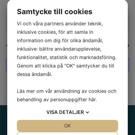
evenemang
evenemang
evenemang
evenemang
evenemang
evenemang
evenem
0
0
0
0
0
0
0
29
30
1
2
3
4
5
Samtycke till cookies
evenemang
evenemang
evenemang
evenemang
evenemang
evenemang
evene
Inga resultat hittades för denna vy. Hoppa till
nästa kommande
Vi och våra partners använder teknik,
Notis
evenemang
.
inklusive cookies, för att samla in
information om dig för olika ändamål,
maj
Denna månad
jul
inklusive: bättre användarupplevelse,
funktionalitet, statistik och marknadsföring.
Prenumerera på kalender
Genom att klicka på "OK" samtycker du till
dessa ändamål.
Läs mer om vår användning av cookies och
behandling av personuppgifter
här
.
VISA
DETALJER
JA
NEJ
OK
JA
NEJ
NÖDVÄNDIG
INSTÄLLNINGAR