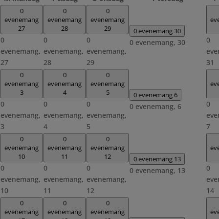
0
0
0
evenemang
evenemang
evenemang
ev
27
28
29
0 evenemang
30
0
0
0
0
0 evenemang,
30
evenemang,
evenemang,
evenemang,
eve
27
28
29
31
0
0
0
evenemang
evenemang
evenemang
ev
3
4
5
0 evenemang
6
0
0
0
0
0 evenemang,
6
evenemang,
evenemang,
evenemang,
eve
3
4
5
7
0
0
0
evenemang
evenemang
evenemang
ev
10
11
12
0 evenemang
13
0
0
0
0
0 evenemang,
13
evenemang,
evenemang,
evenemang,
eve
10
11
12
14
0
0
0
evenemang
evenemang
evenemang
ev