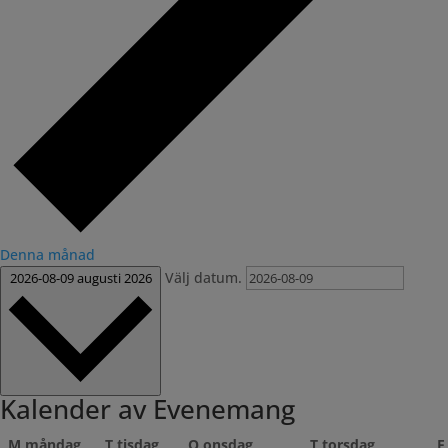
Denna månad
Välj datum.
2026-08-09
augusti 2026
Kalender av Evenemang
M
måndag
T
tisdag
O
onsdag
T
torsdag