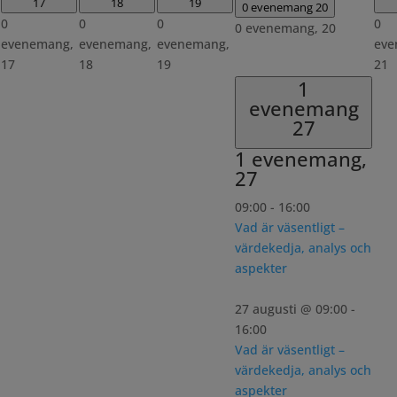
17
18
19
0 evenemang
20
0
0
0
0
0 evenemang,
20
evenemang,
evenemang,
evenemang,
eve
17
18
19
21
1
evenemang
27
1 evenemang,
27
09:00
-
16:00
Vad är väsentligt –
värdekedja, analys och
aspekter
27 augusti @ 09:00
-
16:00
Vad är väsentligt –
värdekedja, analys och
aspekter