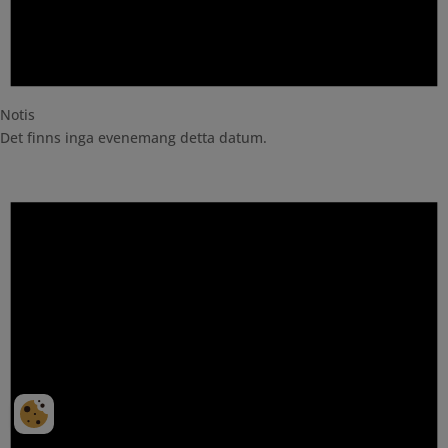
Notis
Det finns inga evenemang detta datum.