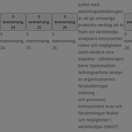
Syftet med
workshoputbildningen
0
0
0
är att ge ansvariga
evenemang
evenemang
evenemang
ev
praktiska verktyg att ta
24
25
26
fram sin värdekedja,
0
0
0
0
analysera intressenter,
evenemang,
evenemang,
evenemang,
eve
risker och möjligheter
24
25
26
28
samt värdera sina
aspekter. Utbildningen
berör Systematiskt
ledningsarbete Analys
av organisationens
förutsättningar
mätning
och processer,
intressenters krav och
förväntningar Risker
och möjligheter i
värdekedjan (SWOT)