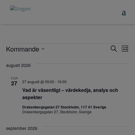
Evenemang
Eve
E
Kommande
Sök
Lista
vy
Sear
Välj
datum.
augusti 2026
and
TOR
View
27 augusti @ 09:00
-
16:00
27
Vad är väsentligt – värdekedja, analys och
Navi
aspekter
Drakenbergsgatan 27 Stockholm, 117 41 Sverige
Drakenbergsgatan 27, Stockholm, Sverige
september 2026