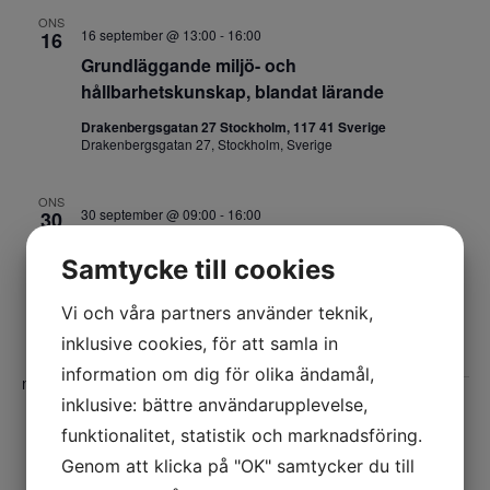
ONS
16 september @ 13:00
-
16:00
16
Grundläggande miljö- och
hållbarhetskunskap, blandat lärande
Drakenbergsgatan 27 Stockholm, 117 41 Sverige
Drakenbergsgatan 27, Stockholm, Sverige
ONS
30 september @ 09:00
-
16:00
30
Vad är väsentligt – värdekedja, analys och
Samtycke till cookies
aspekter
Drakenbergsgatan 27 Stockholm, 117 41 Sverige
Vi och våra partners använder teknik,
Drakenbergsgatan 27, Stockholm, Sverige
inklusive cookies, för att samla in
information om dig för olika ändamål,
november 2026
inklusive: bättre användarupplevelse,
ONS
funktionalitet, statistik och marknadsföring.
4 november @ 09:00
-
16:00
4
Genom att klicka på "OK" samtycker du till
Intressenter och ledningssystem