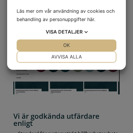
hand, så finns vi på Stegen där med personlig
Läs mer om vår användning av cookies och
rådvivning och ytterligare stöd, utbildning och
behandling av personuppgifter
här
.
pepp!
VISA
DETALJER
JA
NEJ
OK
JA
NEJ
NÖDVÄNDIG
INSTÄLLNINGAR
AVVISA ALLA
JA
NEJ
JA
NEJ
MARKNADSFÖRING
STATISTIK
Vi är godkända utfärdare
enligt