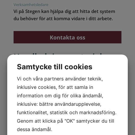
Verksamhetsledare
Vi på Stegen kan hjälpa dig att hitta det system
du behöver för att komma vidare i ditt arbete.
Kontakta oss
Handledningsmaterial –
utbildning, mallar och
Samtycke till cookies
personlig rådgivning
Vi och våra partners använder teknik,
Vi har utvecklat vårt handledningsmaterial i en
inklusive cookies, för att samla in
lärplattform, som innebär att du steg för steg,
information om dig för olika ändamål,
genom att följa instruktionerna kan införa och
inklusive: bättre användarupplevelse,
utveckla ditt ledningssystem för att motsvara
funktionalitet, statistik och marknadsföring.
kraven i standarderna.
Vi finns där för
Genom att klicka på "OK" samtycker du till
dig!
Även om du kan utveckla ditt
dessa ändamål.
ledningssystem och få utbildning på egen