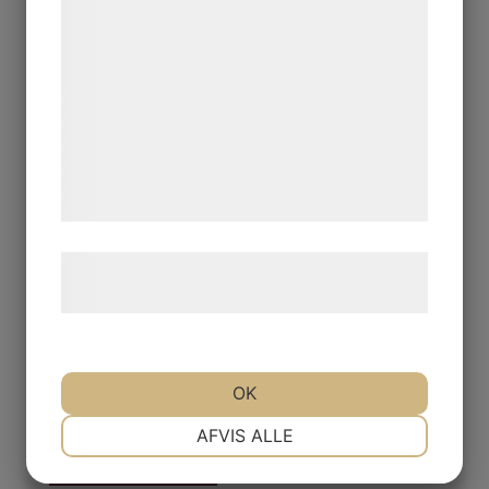
statistik og marketing. Disse oplysninger
kan blive delt med annoncerings- og
analysepartnere, som kan kombinere dem
med data, du tidligere har givet dem eller
de har indsamlet gennem din brug af deres
tjenester. Ved at klikke på 'OK' giver du
samtykke til disse formål.
Læs mere om vores brug af cookies og
behandling af persondata
her
.
OK
NØDVENDIGE
PRÆFERENCER
AFVIS ALLE
Kontakta oss