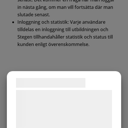
in nästa gång, om man vill fortsätta där man
slutade senast.
Inloggning och statistik: Varje användare
tilldelas en inloggning till utbildningen och
Stegen tillhandahåller statistik och status till
kunden enligt överenskommelse.
Samtykke til cookies
Vi og vores samarbejdspartnere bruger
teknologier, herunder cookies, til at
indsamle oplysninger om dig til forskellige
formål, herunder: Tilpasning af annoncering,
bedre brugeroplevelse, funktionalitet,