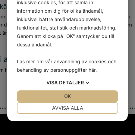
inklusive cookies, för att samla in
dkänd utfärdare?
information om dig för olika ändamål,
edningsmaterial och mallar granskas av två personer från
inklusive: bättre användarupplevelse,
r det krävs att Stegens medarbetare deltar på träffar som
funktionalitet, statistik och marknadsföring.
 år.
Genom att klicka på "OK" samtycker du till
dessa ändamål.
vi arbetar med diplomering?
Läs mer om vår användning av cookies och
om hur vi stöttar företag i deras diplomeringsprocess.
behandling av personuppgifter
här
.
VISA
DETALJER
JA
NEJ
OK
JA
NEJ
NÖDVÄNDIG
INSTÄLLNINGAR
AVVISA ALLA
JA
NEJ
JA
NEJ
MARKNADSFÖRING
STATISTIK