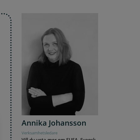
Annika Johansson
Verksamhetsledare
Vill du veta mer om SUSA, Svensk