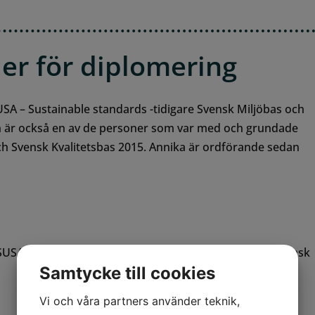
er för diplomering
A – Sustainable standards -tidigare Svensk Miljöbas och
en är också en av de personer som var med och grundade
och Svensk Kvalitetsbas 2015. Annika är ordförande sedan
SUSA:s standarder Systematiskt hållbarhetsarbete, Svensk
Samtycke till cookies
Vi och våra partners använder teknik,