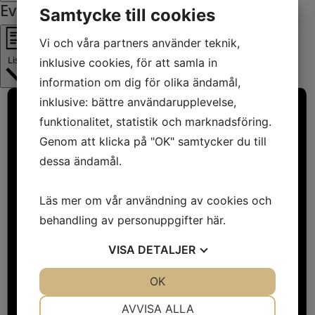
Evenemang vynavigering
Samtycke till cookies
Vi och våra partners använder teknik,
Lista
inklusive cookies, för att samla in
information om dig för olika ändamål,
inklusive: bättre användarupplevelse,
funktionalitet, statistik och marknadsföring.
Genom att klicka på "OK" samtycker du till
dessa ändamål.
Läs mer om vår användning av cookies och
behandling av personuppgifter
här
.
VISA
DETALJER
JA
NEJ
OK
JA
NEJ
NÖDVÄNDIG
INSTÄLLNINGAR
AVVISA ALLA