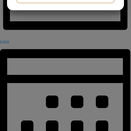
JA
NEJ
JA
NEJ
MARKNADSFÖRING
STATISTIK
Lista