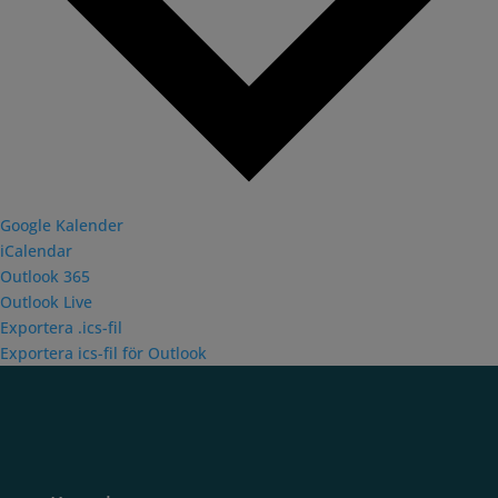
Google Kalender
iCalendar
Outlook 365
Outlook Live
Exportera .ics-fil
Exportera ics-fil för Outlook