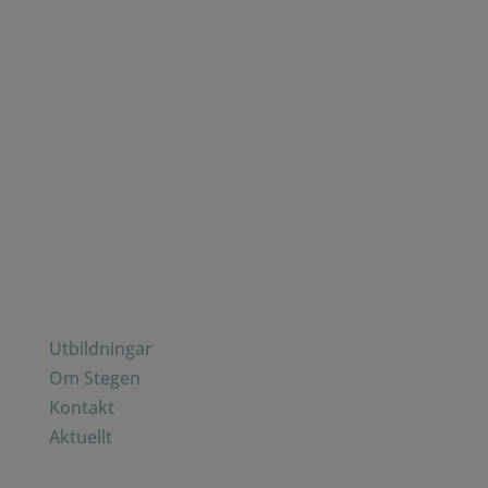
Kontakt
Stegen
Drakenbergsgatan 27, bv
117 41 Stockholm
Tfn: 0707-91 28 90
Hitta snabbt
Utbildningar
Om Stegen
Kontakt
Aktuellt