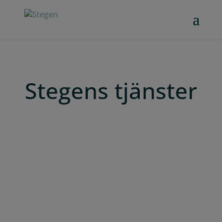
Stegens tjänster
Vi vill stötta er i ert arbete att skapa hållbara
system för hållbar affärsutveckling!