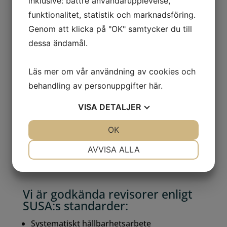
inklusive: bättre användarupplevelse,
verksamhetsutveckling
funktionalitet, statistik och marknadsföring.
Stegen hjälper er i er verksamhetsutveckling
Genom att klicka på "OK" samtycker du till
och ert arbete med att diplomeras enligt
dessa ändamål.
Svensk Miljöbas och Svensk Kvalitetsbas.
Läs mer om vår användning av cookies och
behandling av personuppgifter
här
.
Vi är godkända utfärdare enligt
SUSA: standarder:
VISA
DETALJER
Standard för systematiskt hållbarhetsarbete
JA
NEJ
OK
JA
NEJ
Svensk Miljöbas
NÖDVÄNDIG
INSTÄLLNINGAR
AVVISA ALLA
Svensk Kvalitetsbas
JA
NEJ
JA
NEJ
MARKNADSFÖRING
STATISTIK
Vi är godkända revisorer enligt
SUSA:s standarder:
Systematiskt hållbarhetsarbete